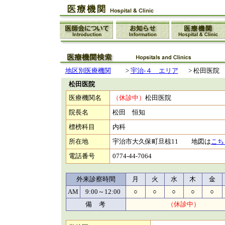
地区別医療機関
>
宇治-４ エリア
>
松田医院
松田医院
医療機関名
（休診中）
松田医院
院長名
松田 恒知
標榜科目
内科
所在地
宇治市大久保町旦椋11 地図は
こち
電話番号
0774-44-7064
外来診察時間
月
火
水
木
金
AM
9:00～12:00
○
○
○
○
○
備 考
（休診中）